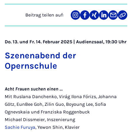
Beitrag teilen auf:
Teilen
Teilen
Teilen
Teilen
Teilen
Link
auf
auf
auf
auf
über
kopi
Instagram
Facebook
Xing
LinkedIn
E-
Mail
Do. 13. und Fr. 14. Februar 2025 | Audienzsaal, 19:30 Uhr
Szenenabend der
Opernschule
Acht Frauen suchen einen …
Mit Ruslana Danchenko, Virág Ilona Fórizs, Johanna
Götz, EunBee Goh, Zilin Guo, Boyoung Lee, Sofia
Ognevskaia und Franziska Roggenbuck
Michael Dissmeier, Inszenierung
Sachie Furuya
, Yewon Shin, Klavier