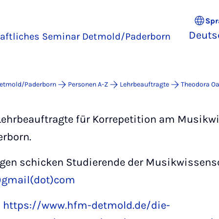
Spr
Deuts
ftliches Seminar Detmold/Paderborn
Detmold/Paderborn
Personen A-Z
Lehrbeauftragte
Theodora O
Lehrbeauftragte für Korrepetition am Musikw
rborn.
gen schicken Studierende der Musikwissensch
)gmail(dot)com
:
https://www.hfm-detmold.de/die-