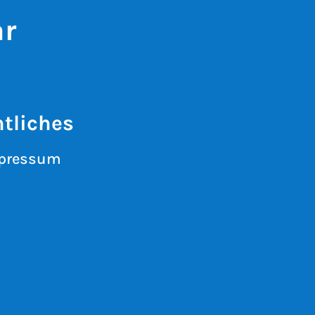
ar
tliches
pressum