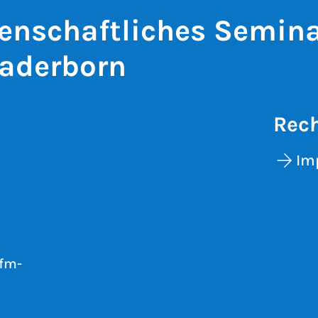
enschaftliches Semin
aderborn
Rech
Im
fm-