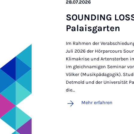
28.07.2026
SO­UN­DING LOSS 
Pa­lais­gar­ten
Im Rahmen der Verabschiedung 
Juli 2026 der Hörparcours Sou
Klimakrise und Artensterben im
im gleichnamigen Seminar von
Völker (Musikpädagogik). Stud
Detmold und der Universität P
die…
Mehr erfahren