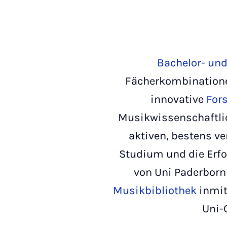
Bachelor- un
Fächerkombinatione
innovative
For
Musikwissenschaftli
aktiven, bestens v
Studium und die Erf
von Uni Paderbor
Musikbibliothek
inmit
Uni-