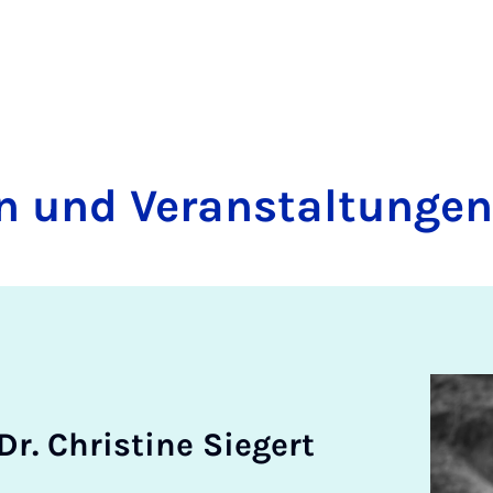
n und Ver­an­stal­tun­gen
r. Chris­ti­ne Sie­gert