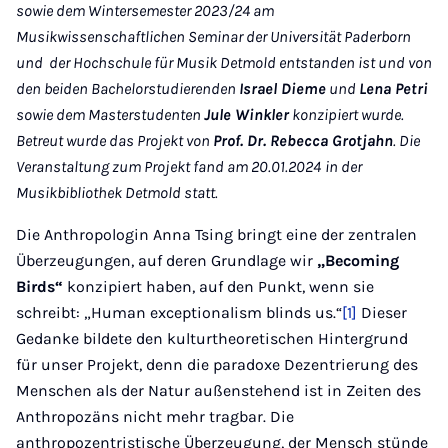
sowie dem Wintersemester 2023/24 am
Musikwissenschaftlichen Seminar der Universität Paderborn
und der Hochschule für Musik Detmold entstanden ist und von
den beiden Bachelorstudierenden
Israel Dieme
und
Lena Petri
sowie dem Masterstudenten
Jule Winkler
konzipiert wurde.
Betreut wurde das Projekt von
Prof. Dr. Rebecca Grotjahn
. Die
Veranstaltung zum Projekt fand am 20.01.2024
in der
Musikbibliothek Detmold statt.
Die Anthropologin Anna Tsing bringt eine der zentralen
Überzeugungen, auf deren Grundlage wir
„Becoming
Birds“
konzipiert haben, auf den Punkt, wenn sie
schreibt: „Human exceptionalism blinds us.“
[1]
Dieser
Gedanke bildete den kulturtheoretischen Hintergrund
für unser Projekt, denn die paradoxe Dezentrierung des
Menschen als der Natur außenstehend ist in Zeiten des
Anthropozäns nicht mehr tragbar. Die
anthropozentristische Überzeugung, der Mensch stünde