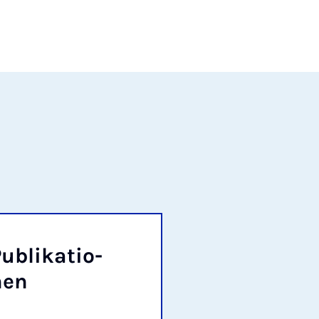
u­bli­ka­ti­o­
nen