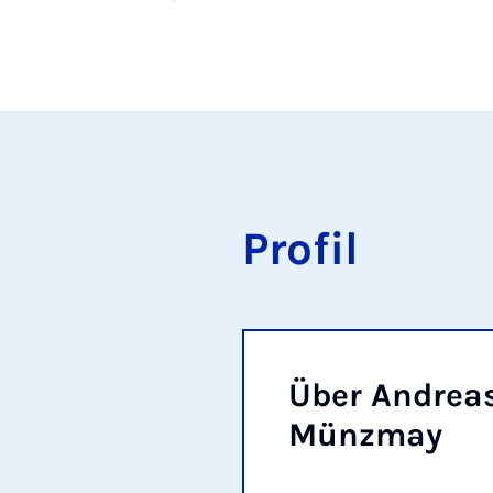
Pro­fil
Über An­dre­a
Münz­may