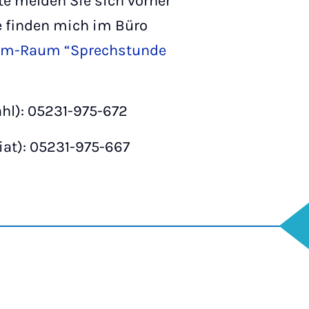
tte melden Sie sich vorher
ie finden mich im Büro
m-Raum “Sprechstunde
hl): 05231-975-672
iat): 05231-975-667