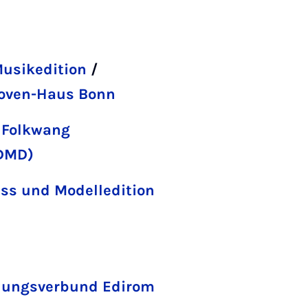
usikedition
/
oven-Haus Bonn
/
Folkwang
CDMD)
ess und Modelledition
chungsverbund Edirom