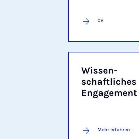
CV
Wis­sen­
schaft­li­ches
En­ga­ge­ment
Mehr erfahren