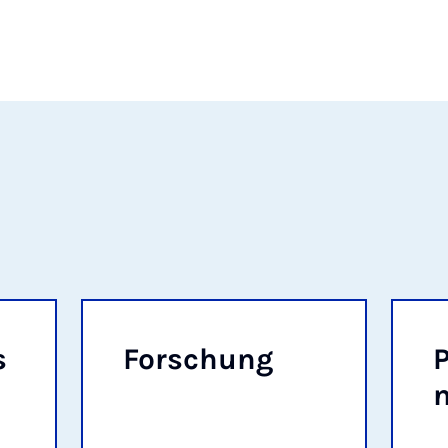
s
For­schung
P