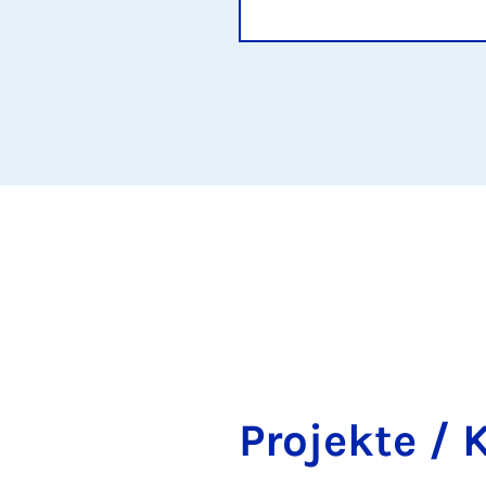
Pro­jek­te / K