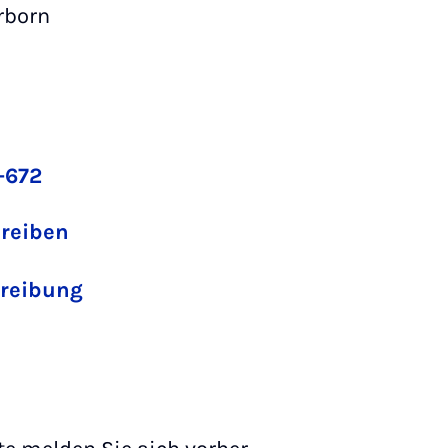
rborn
-672
hreiben
reibung