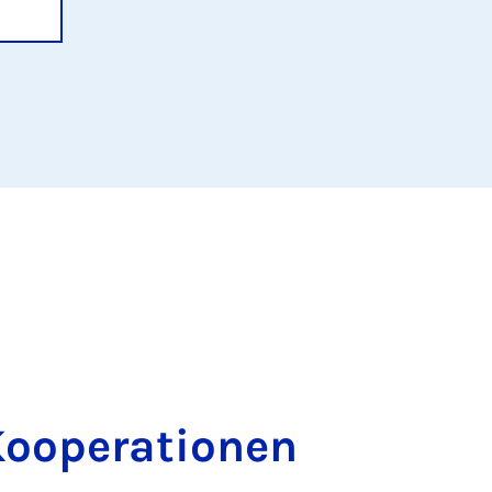
o­ope­ra­ti­o­nen