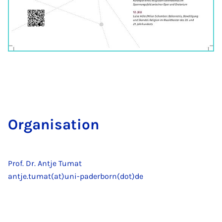
Or­ga­ni­sa­ti­on
Prof. Dr. Antje Tumat
antje.tumat(at)uni-paderborn(dot)de